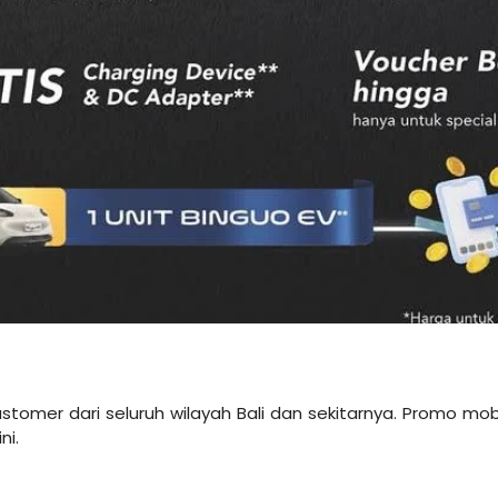
customer dari seluruh wilayah Bali dan sekitarnya. Promo mo
ni.