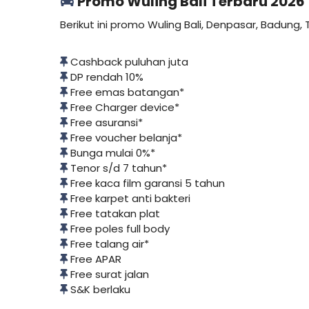
Promo Wuling Bali Terbaru 2026
Berikut ini promo Wuling Bali, Denpasar, Badung
Cashback puluhan juta
DP rendah 10%
Free emas batangan*
Free Charger device*
Free asuransi*
Free voucher belanja*
Bunga mulai 0%*
Tenor s/d 7 tahun*
Free kaca film garansi 5 tahun
Free karpet anti bakteri
Free tatakan plat
Free poles full body
Free talang air*
Free APAR
Free surat jalan
S&K berlaku